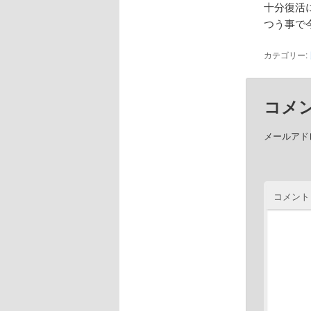
十分復活
つう事で
カテゴリー:
コメ
メールアド
コメント