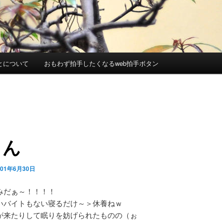
とについて
おもわず拍手したくなるweb拍手ボタン
～ん
001年6月30日
みだぁ～！！！！
いバイトもない寝るだけ～＞休養ねｗ
が来たりして眠りを妨げられたものの（ぉ