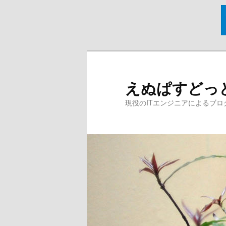
メ
イ
ン
えぬぱすどっ
コ
ン
現役のITエンジニアによるブロ
テ
ン
ツ
へ
移
動