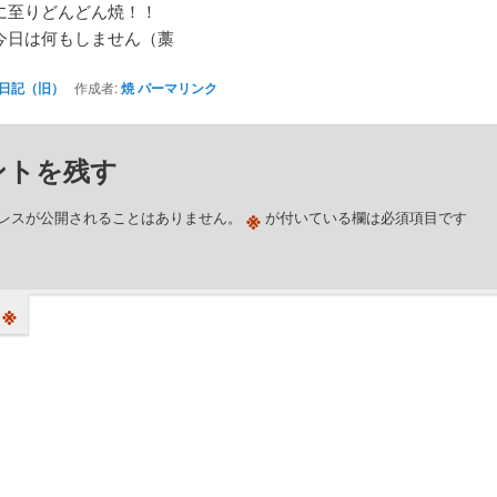
に至りどんどん焼！！
今日は何もしません（藁
日記（旧）
作成者:
焼
パーマリンク
ントを残す
※
レスが公開されることはありません。
が付いている欄は必須項目です
※