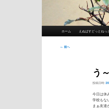
メ
ホーム
えぬぱすどっとねっ
イ
ン
メ
投
←
前へ
ニ
稿
ュ
ナ
ー
ビ
う
ゲ
ー
シ
投稿日時:
2
ョ
ン
今日は休
学校もな
まぁ友達