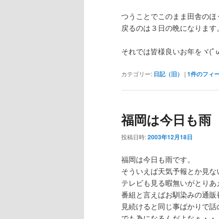
つうことでこのまま田舎のほ
戻るのは３日の晩になります
それでは皆様良いお年をヾ(ﾟω
カテゴリー:
日記（旧）
|
1
件のフィ
福岡は今日も雨
投稿日時:
2003年12月18日
福岡は今日も雨です。
そういえば天気予報とか見な
テレビも見る暇無いがとりあ
番組と言えばお馴染みの通販
見続けると同じ事ばかりで話
でも為になるんだよなぁ・・