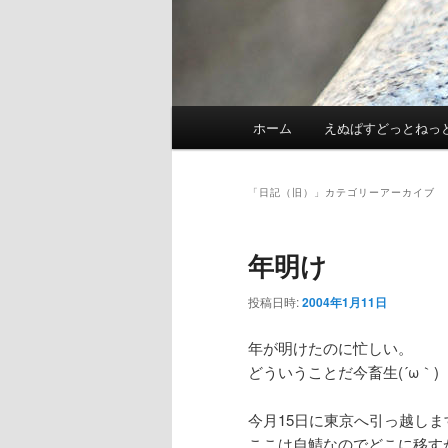
メ
ホーム
えぬぱすどっとねっ
イ
ン
メ
「
日記（旧）
」カテゴリーアーカイブ
ニ
ュ
年明け
ー
投稿日時:
2004年1月11日
年が明けたのに忙しい。
どういうことだ今畜生(´ω｀)
今月15日に東京へ引っ越しま
ここは自鯖なのでどこに移す