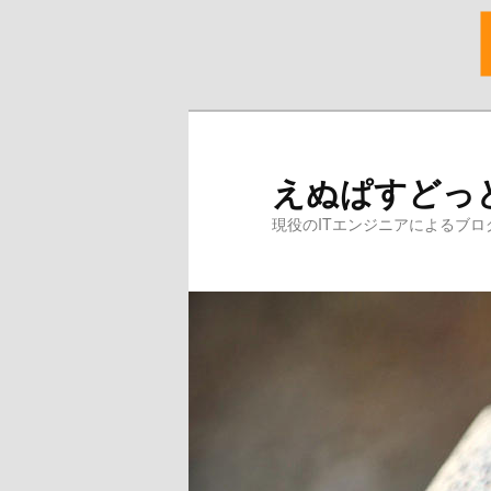
メ
サ
イ
ブ
ン
コ
えぬぱすどっ
コ
ン
ン
テ
現役のITエンジニアによるブロ
テ
ン
ン
ツ
ツ
へ
へ
移
移
動
動