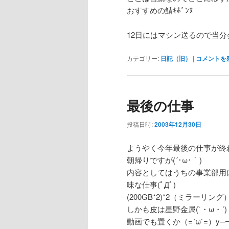
おすすめの鯖ｷﾎﾞﾝﾇ
12日にはマシン送るので当
カテゴリー:
日記（旧）
|
コメントを
最後の仕事
投稿日時:
2003年12月30日
ようやく今年最後の仕事が終
朝帰りですが(´･ω･｀)
内容としてはうちの事業部用
味な仕事(ﾟДﾟ)
(200GB*2)*2（ミラーリ
しかも皮は星野金属(`・ω・´)
動画でも置くか（=´ω`=）y─