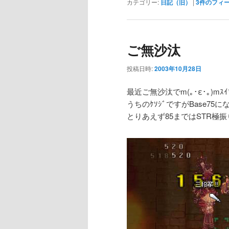
カテゴリー:
日記（旧）
|
3
件のフィ
ご無沙汰
投稿日時:
2003年10月28日
最近ご無沙汰でm(｡･ε･｡)mｽｲﾏ
うちのｹｿｼﾞですがBase75
とりあえず85まではSTR極振り