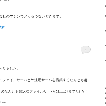
分会社のマシンでメッセつないどきます。
残す
1
わりました。
にファイルサーバと外注用サーバを構築するなんとも趣
ング）のなんとも贅沢なファイルサーバに仕上げますた(ﾟ∀ﾟ)
ゞ
┛~~