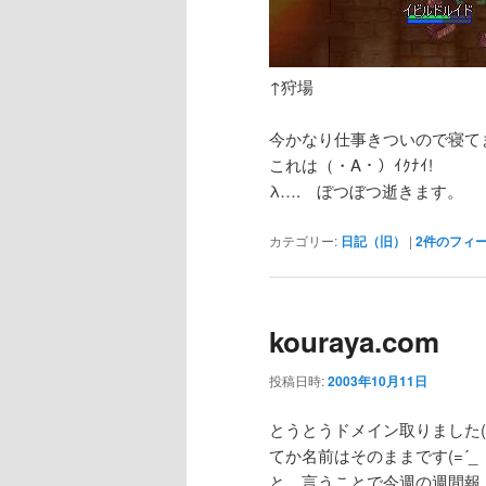
↑狩場
今かなり仕事きついので寝て
これは（・A・）ｲｸﾅｲ!
λ…. ぼつぼつ逝きます。
カテゴリー:
日記（旧）
|
2
件のフィ
kouraya.com
投稿日時:
2003年10月11日
とうとうドメイン取りました(=
てか名前はそのままです(=´_ゝ`)
と、言うことで今週の週間報