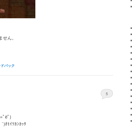
ません。
ードバック
5
ﾟёﾟ)
ｵﾓｲﾂｶﾝｶｯﾀ