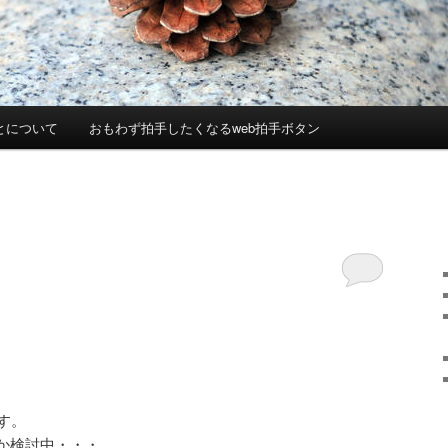
とについて
おもわず拍手したくなるweb拍手ボタン
す。
か検討中・・・