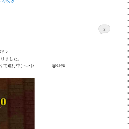
ードバック
2
ｿ-ﾝ
になりました。
で進行中( ･ω･)ﾉ――――@ｸﾙｸﾙ