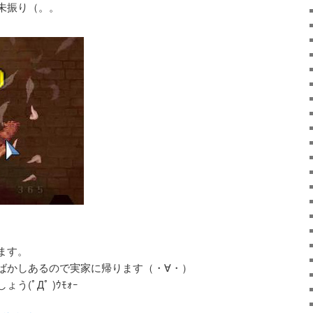
未振り（。。
ます。
ばかしあるので実家に帰ります（・∀・）
(ﾟДﾟ )ｳﾓｫｰ