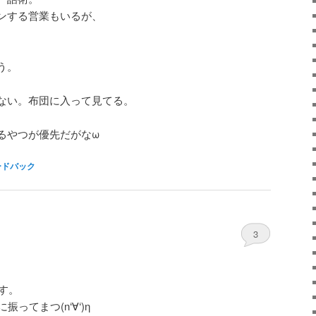
ンする営業もいるが、
。
う。
。
ない。布団に入って見てる。
るやつが優先だがなω
ードバック
3
です。
ってまつ(n‘∀‘)η