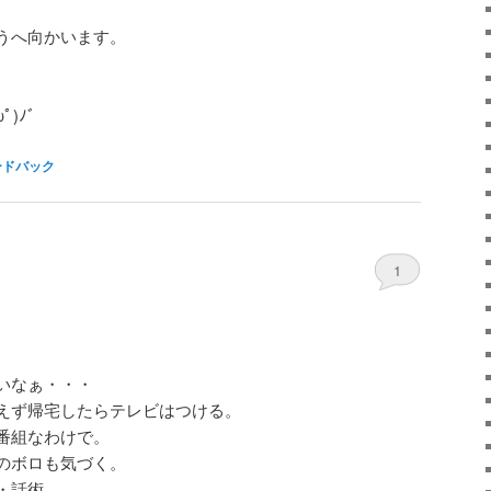
うへ向かいます。
。
ﾟ)ﾉ゛
ードバック
1
いなぁ・・・
えず帰宅したらテレビはつける。
番組なわけで。
のボロも気づく。
・話術。