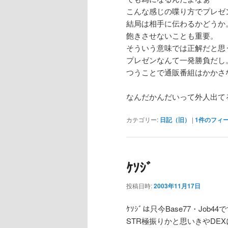
こんな感じの喋り方でプレゼ
結局は相手に伝わるかどうか
飽きさせないことも重要。
そういう意味では正解だと思
プレゼンなんて一発勝負だし
つうことで通販番組はかかさ
なんだかんだいって外人出て
カテゴリー:
日記（旧）
|
1
件のフィ
ｹｿｼﾞ
投稿日時:
2003年11月17日
ｹｿｼﾞは只今Base77・Job44
STR極振りかと思いきやDEXに振