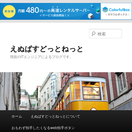
メ
イ
検
ン
索
コ
えぬぱすどっとねっと
ン
現役のITエンジニアによるブログです。
テ
ン
ツ
へ
移
動
メ
ホーム
えぬぱすどっとねっとについて
イ
ン
おもわず拍手したくなるweb拍手ボタン
メ