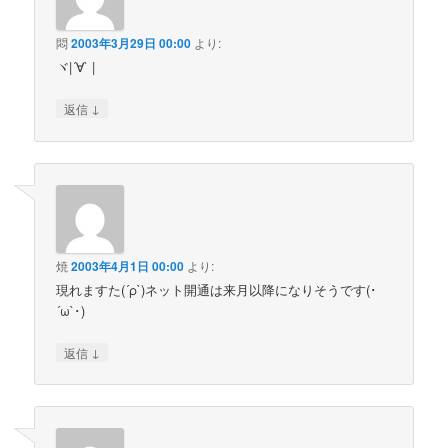
悶
2003年3月29日 00:00
より:
ヾ|´∀` |
↓
返信
焼
2003年4月1日 00:00
より:
現れますた(´ρ`)ネット開通は来月以降になりそうです(･
´ω`･)
↓
返信