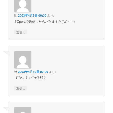
悶
2003年4月9日 00:00
より:
↑Operaで送信したらバケますた(´ω`・・)
↓
返信
焼
2003年4月10日 00:00
より:
（ﾟ∀。）ｵﾍﾟﾗｲｸﾅｲ！
↓
返信