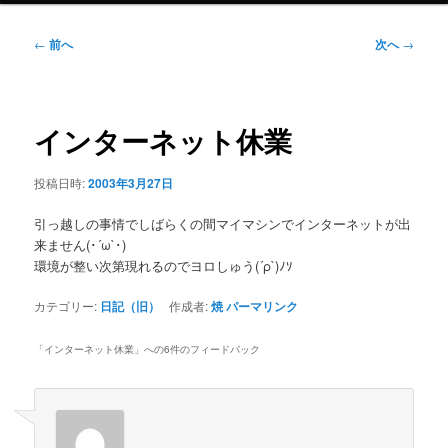
ニ
ュ
投
←
前へ
次へ
→
ー
稿
ナ
ビ
ゲ
インターネット休業
ー
シ
投稿日時:
2003年3月27日
ョ
ン
引っ越しの事情でしばらくの間マイマシンでインターネットが出
来ません(･´ω`･)
環境が整い次第現れるのでヨロしゅう(´ρ`)ﾉｿ
カテゴリー:
日記（旧）
作成者:
焼
パーマリンク
「
インターネット休業
」への6件のフィードバック