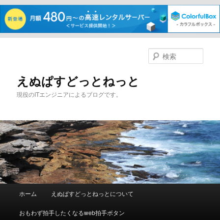
メ
イ
検
ン
索
コ
えぬぱすどっとねっと
ン
現役のITエンジニアによるブログです。
テ
ン
ツ
へ
移
動
メ
ホーム
えぬぱすどっとねっとについて
イ
ン
おもわず拍手したくなるweb拍手ボタン
メ