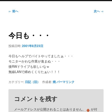
ニ
ュ
投
←
前へ
次へ
→
ー
稿
ナ
ビ
ゲ
今日も・・・
ー
シ
投稿日時:
2001年8月23日
ョ
ン
今日もヘルプでバイトやってましたぁ・・・
モニターかわな作業が進まぬ・・・
後RWドライブも欲しいなｗ
無線LANで締めくくりたぁい！！！
カテゴリー:
日記（旧）
作成者:
焼
パーマリンク
コメントを残す
※
メールアドレスが公開されることはありません。
が付