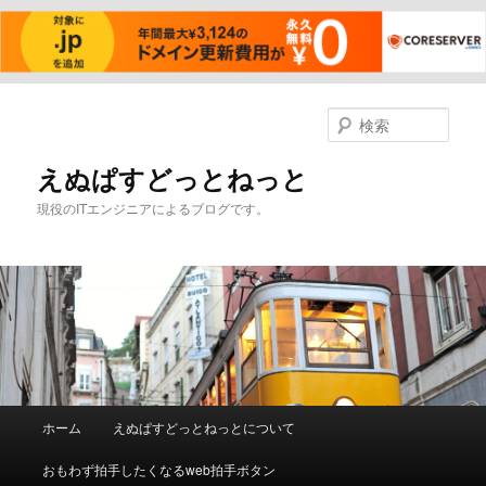
メ
イ
検
ン
索
コ
えぬぱすどっとねっと
ン
現役のITエンジニアによるブログです。
テ
ン
ツ
へ
移
動
メ
ホーム
えぬぱすどっとねっとについて
イ
ン
おもわず拍手したくなるweb拍手ボタン
メ