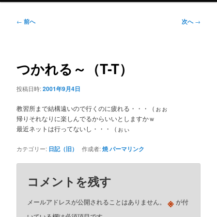
ニ
ュ
投
←
前へ
次へ
→
ー
稿
ナ
ビ
ゲ
つかれる～（T-T）
ー
シ
投稿日時:
2001年9月4日
ョ
ン
教習所まで結構遠いので行くのに疲れる・・・（ぉぉ
帰りそれなりに楽しんでるからいいとしますかｗ
最近ネットは行ってないし・・・（ぉぃ
カテゴリー:
日記（旧）
作成者:
焼
パーマリンク
コメントを残す
※
メールアドレスが公開されることはありません。
が付
いている欄は必須項目です