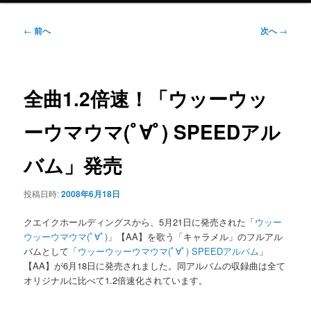
ニ
ュ
投
←
前へ
次へ
→
ー
稿
ナ
ビ
ゲ
全曲1.2倍速！「ウッーウッ
ー
シ
ーウマウマ(ﾟ∀ﾟ) SPEEDアル
ョ
ン
バム」発売
投稿日時:
2008年6月18日
クエイクホールディングスから、5月21日に発売された「
ウッー
ウッーウマウマ(ﾟ∀ﾟ)
」【AA】を歌う「キャラメル」のフルアル
バムとして「
ウッーウッーウマウマ(ﾟ∀ﾟ) SPEEDアルバム
」
【AA】が6月18日に発売されました。同アルバムの収録曲は全て
オリジナルに比べて1.2倍速化されています。