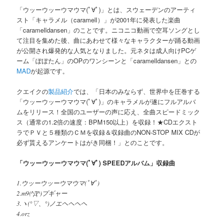
「ウッーウッーウマウマ(ﾟ∀ﾟ)」とは、スウェーデンのアーティ
スト「キャラメル（caramell）」が2001年に発表した楽曲
「caramelldansen」のことです。ニコニコ動画で空耳ソングとし
て注目を集めた後、曲にあわせて様々なキャラクターが踊る動画
が公開され爆発的な人気となりました。元ネタは成人向けPCゲ
ーム「ぽぽたん」のOPのワンシーンと「caramelldansen」との
MAD
が起源です。
クエイクの
製品紹介
では、「日本のみならず、世界中を圧巻する
「ウッーウッーウマウマ(ﾟ∀ﾟ)」のキャラメルが遂にフルアルバ
ムをリリース！全国のユーザーの声に応え、全曲スピードミック
ス（通常の1.2倍の速度：BPM150以上）を収録！★CDエクスト
ラでＰＶと５種類のＣＭを収録＆収録曲のNON-STOP MIX CDが
必ず貰えるアンケートはがき同梱！」とのことです。
「ウッーウッーウマウマ(ﾟ∀ﾟ) SPEEDアルバム」収録曲
1.ウッーウッーウマウマ(ﾟ∀ﾟ)
2.m9(^Д^)プギャー
3.ヽ(°▽、°)ノエヘヘヘヘ
4.orz