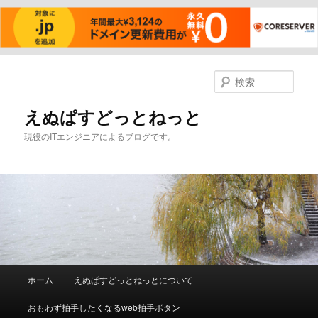
メ
イ
検
ン
索
コ
えぬぱすどっとねっと
ン
現役のITエンジニアによるブログです。
テ
ン
ツ
へ
移
動
メ
ホーム
えぬぱすどっとねっとについて
イ
ン
おもわず拍手したくなるweb拍手ボタン
メ