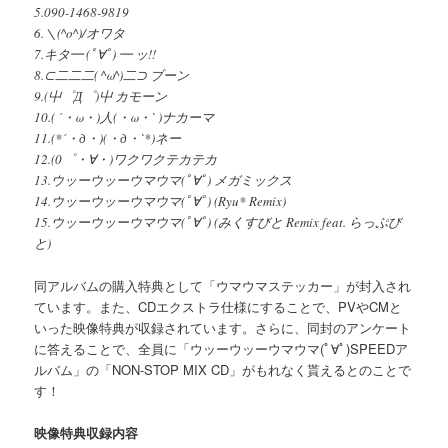
5.090-1468-9819
6.＼(^o^)/オワタ
7.キタ━ (ﾟ∀ﾟ) ━ ッ!!
8.⊂二二二( ^ω^)二⊃ ブーン
9.(屮゜Д゜)屮 カモーン
10.( ´・ω・)人(・ω・` )ナカーマ
11.(*´・д・)(・д・`*)ネー
12.(0゜・∀・)ワクワクテカテカ
13.ウッーウッーウマウマ(ﾟ∀ﾟ) メガミックス
14.ウッーウッーウマウマ(ﾟ∀ﾟ) (Ryu* Remix)
15.ウッーウッーウマウマ(ﾟ∀ﾟ) (みくすびと Remix feat. らっぷび
と)
同アルバムの購入特典として「ウマウマステッカー」が封入され
ています。また、CDエクストラ仕様にすることで、PVやCMと
いった映像特典が収録されています。さらに、同封のアンケート
に答えることで、全員に「ウッーウッーウマウマ(ﾟ∀ﾟ)SPEEDア
ルバム」の「NON-STOP MIX CD」がもれなく貰えるとのことで
す！
映像特典収録内容