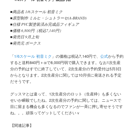
■商品名 1/6スケール 初音ミク
■原型制作 ミルヒ・シュトラーセ(A-BRAND)
■仕様 PVC製塗装済み完成品フィギュア
■価格 6,800円（税込7,140円）
■発売日 9月上旬
■発売元 ボークス
「
1/6スケール 初音ミク
」の価格は税込7,140円で、
公式
から予約
すると送料840円＋αで8,000円弱で購入できます。なお1次生産
分の予約はすでに終了していて、2次生産分の予約受付は5月3日
からとなります。2次生産分に関しては10月頃に発送される予定
だそうです。
グッスマとは違って、1次生産分のロット（生産枠）も多くない
せいか瞬殺でしたね。2次生産分の予約に関しては、ニュースで
目に留まる機会も多くなるのでファンが一斉に押し寄せそうです
ね。。。頑張ってゲットしてくださいｖ
【関連記事】