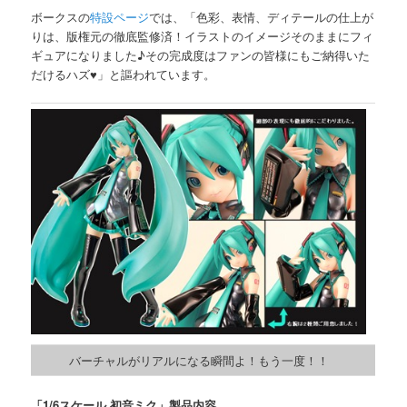
ボークスの
特設ページ
では、「色彩、表情、ディテールの仕上が
りは、版権元の徹底監修済！イラストのイメージそのままにフィ
ギュアになりました♪その完成度はファンの皆様にもご納得いた
だけるハズ♥」と謳われています。
バーチャルがリアルになる瞬間よ！もう一度！！
「1/6スケール 初音ミク」製品内容