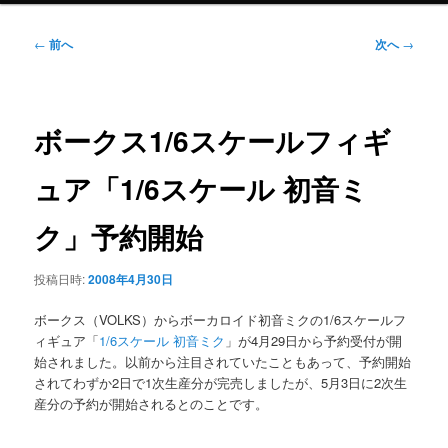
ニ
ュ
投
←
前へ
次へ
→
ー
稿
ナ
ビ
ゲ
ボークス1/6スケールフィギ
ー
シ
ュア「1/6スケール 初音ミ
ョ
ン
ク」予約開始
投稿日時:
2008年4月30日
ボークス（VOLKS）からボーカロイド初音ミクの1/6スケールフ
ィギュア「
1/6スケール 初音ミク
」が4月29日から予約受付が開
始されました。以前から注目されていたこともあって、予約開始
されてわずか2日で1次生産分が完売しましたが、5月3日に2次生
産分の予約が開始されるとのことです。