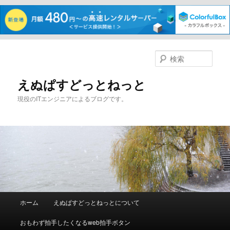
メ
イ
検
ン
索
コ
えぬぱすどっとねっと
ン
現役のITエンジニアによるブログです。
テ
ン
ツ
へ
移
動
メ
ホーム
えぬぱすどっとねっとについて
イ
ン
おもわず拍手したくなるweb拍手ボタン
メ