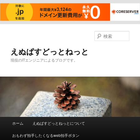
メ
サ
イ
ブ
検
ン
コ
索
コ
ン
えぬぱすどっとねっと
ン
テ
現役のITエンジニアによるブログです。
テ
ン
ン
ツ
ツ
へ
へ
移
移
動
動
メ
ホーム
えぬぱすどっとねっとについて
イ
ン
おもわず拍手したくなるweb拍手ボタン
メ