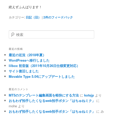
絶えずふんばります！
カテゴリー:
日記（旧）
|
2
件のフィードバック
検
索
最近の投稿
最近の近況（2018年夏）
WordPressへ移行しました
lilbox 初音版（2011年10月26日仕様変更対応）
サイト復旧しました
Movable Type 5.04にアップデートしました
最近のコメント
MT5のテンプレート編集画面を軽快にする方法
に
kotsjp
より
おもわず拍手したくなるweb拍手ボタン「はちゅねミク」
に
mohe
より
おもわず拍手したくなるweb拍手ボタン「はちゅねミク」
に
み