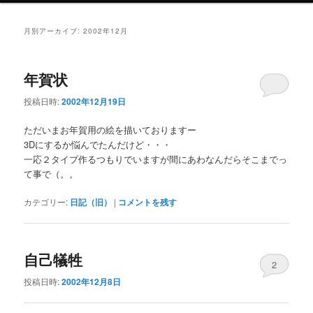
ニ
ュ
月別アーカイブ:
2002年12月
ー
年賀状
投稿日時:
2002年12月19日
ただいまお年賀用の絵を描いておりますー
3Dにするか悩んでたんだけど・・・
一応２タイプ作るつもりでいますが間にあわなんだらそこまでっ
て事で（。。
カテゴリー:
日記（旧）
|
コメントを残す
自己犠牲
2
投稿日時:
2002年12月8日