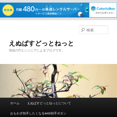
メ
サ
イ
ブ
検
ン
コ
索
コ
ン
えぬぱすどっとねっと
ン
テ
現役のITエンジニアによるブログです。
テ
ン
ン
ツ
ツ
へ
へ
移
移
動
動
メ
ホーム
えぬぱすどっとねっとについて
イ
ン
おもわず拍手したくなるweb拍手ボタン
メ