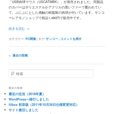
「USB肉球マウス（USCATMBK）」が発売されました。同製品
のカバーはポリエステルかアクリルの黒いファーで覆われてい
て、ぷにぷにとした感触の樹脂製の肉球が付いています。サンコ
ーレアモノショップで税込1,480円で販売中です。
続きを読む
→
カテゴリー:
PC関連
|
タグ:
サンコー
|
コメントを残す
投
←
過去の投稿
稿
ナ
ビ
検
ゲ
索
ー
シ
最近の投稿
ョ
最近の近況（2018年夏）
ン
WordPressへ移行しました
lilbox 初音版（2011年10月26日仕様変更対応）
サイト復旧しました