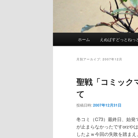
メ
ホーム
えぬぱすどっとねっ
イ
ン
メ
月別アーカイブ:
2007年12月
ニ
ュ
聖戦「コミック
ー
て
投稿日時:
2007年12月31日
冬コミ（C73）最終日、始
が止まらなかったですorz
したよｗ今回の失敗を踏まえ