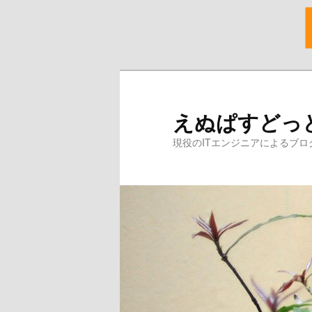
メ
サ
イ
ブ
ン
コ
えぬぱすどっ
コ
ン
ン
テ
現役のITエンジニアによるブロ
テ
ン
ン
ツ
ツ
へ
へ
移
移
動
動