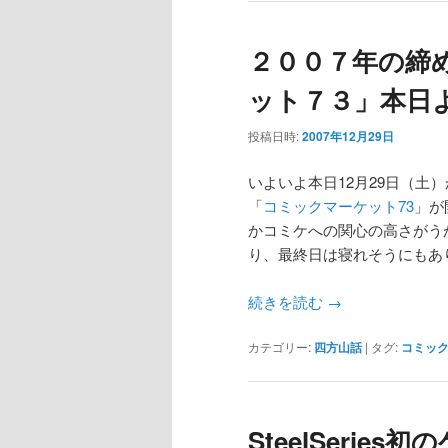
２００７年の締
ット７３」本日
投稿日時:
2007年12月29日
いよいよ本日12月29日（土
「
コミックマーケット73
」が
かコミケへの関心の高さがう
り、最終日は寝れそうにもあ
続きを読む
→
カテゴリー:
四方山話
|
タグ:
コミッ
SteelSerie