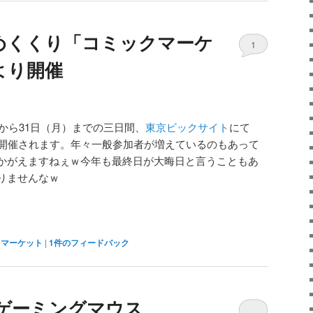
めくくり「コミックマーケ
1
より開催
）から31日（月）までの三日間、
東京ビックサイト
にて
開催されます。年々一般参加者が増えているのもあって
かがえますねぇｗ今年も最終日が大晦日と言うこともあ
りませんなｗ
クマーケット
|
1
件のフィードバック
s初のゲーミングマウス