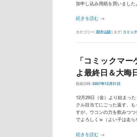
加申し込み用紙を買いました
続きを読む
→
カテゴリー:
四方山話
|
タグ:
コミッ
「コミックマー
よ最終日＆大晦
投稿日時:
2007年12月31日
12月29日（金）より始ま
クル目当てにごった返す、も
すが、ウコンの力を飲みつつ
でよろしくｗ（よい子は走ら
続きを読む
→