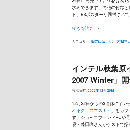
26日に発売です。価格は税込
求めできます。同誌の付録とし
ド、B3ポスターが同封され
続きを読む
→
カテゴリー:
四方山話
|
タグ:
DTMマ
インテル秋葉原イベン
2007 Winter」
投稿日時:
2007年12月25日
12月22日からの3連休にイン
れるクリスマス！～
」をカフ
す。ショップブランドPCや
優・藤田咲さんがゲストで招