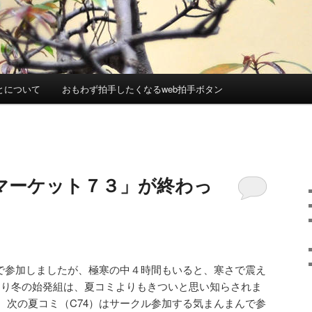
とについて
おもわず拍手したくなるweb拍手ボタン
マーケット７３」が終わっ
発で参加しましたが、極寒の中４時間もいると、寒さで震え
やはり冬の始発組は、夏コミよりもきついと思い知らされま
、次の夏コミ（C74）はサークル参加する気まんまんで参