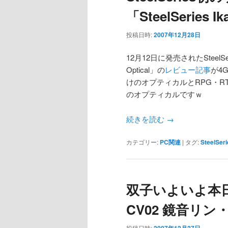
「SteelSeries 
投稿日時:
2007年12月28日
12月12日に発売されたSteelSer
Optical」の
レビュー記事
が4G
けのオプティカルとRPG・
のオプティカルですｗ
続きを読む
→
カテゴリー:
PC関連
|
タグ:
SteelSeri
双子いよいよ本日
CV02 鏡音リ
投稿日時:
2007年12月27日