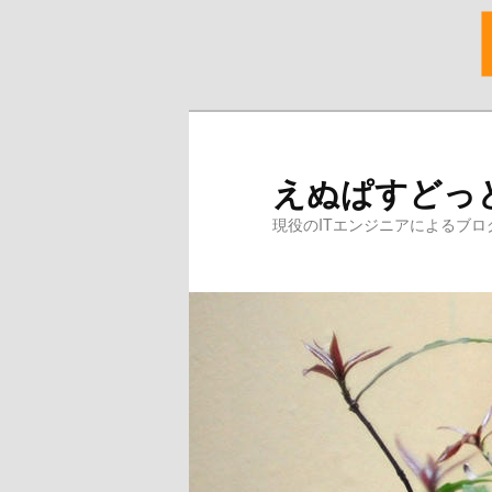
メ
サ
イ
ブ
ン
コ
えぬぱすどっ
コ
ン
ン
テ
現役のITエンジニアによるブロ
テ
ン
ン
ツ
ツ
へ
へ
移
移
動
動