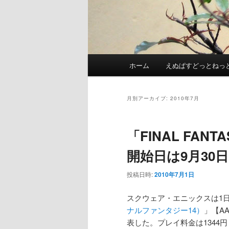
メ
ホーム
えぬぱすどっとねっ
イ
ン
メ
月別アーカイブ:
2010年7月
ニ
ュ
「FINAL FAN
ー
開始日は9月30
投稿日時:
2010年7月1日
スクウェア・エニックスは1日
ナルファンタジー14）
」【A
表した。プレイ料金は1344