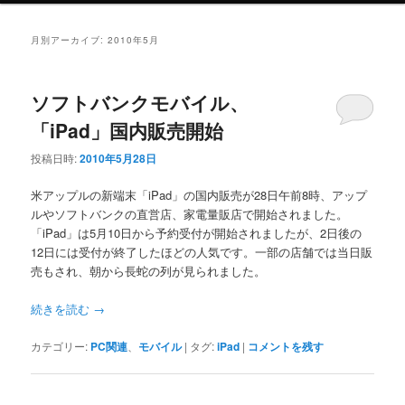
ニ
ュ
月別アーカイブ:
2010年5月
ー
ソフトバンクモバイル、
「iPad」国内販売開始
投稿日時:
2010年5月28日
米アップルの新端末「iPad」の国内販売が28日午前8時、アップ
ルやソフトバンクの直営店、家電量販店で開始されました。
「iPad」は5月10日から予約受付が開始されましたが、2日後の
12日には受付が終了したほどの人気です。一部の店舗では当日販
売もされ、朝から長蛇の列が見られました。
続きを読む
→
カテゴリー:
PC関連
、
モバイル
|
タグ:
iPad
|
コメントを残す