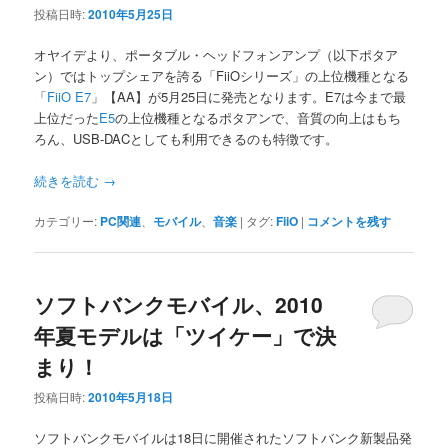
投稿日時:
2010年5月25日
オヤイデより、ポータブル・ヘッドフォンアンプ（以下ポタア
ン）ではトップシェアを誇る「FiiOシリーズ」の上位機種となる
「
FiiO E7
」【AA】が5月25日に発売となります。E7は今まで最
上位だった
E5
の上位機種となるポタアンで、音質の向上はもち
ろん、USB-DACとしても利用できるのも特徴です。
続きを読む
→
カテゴリー:
PC関連
、
モバイル
、
音楽
|
タグ:
FiiO
|
コメントを残す
ソフトバンクモバイル、2010
年夏モデルは「ツイケー」で決
まり！
投稿日時:
2010年5月18日
ソフトバンクモバイルは18日に開催されたソフトバンク新製品発