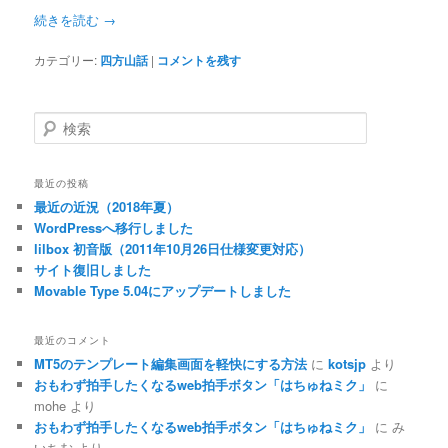
続きを読む
→
カテゴリー:
四方山話
|
コメントを残す
検
索
最近の投稿
最近の近況（2018年夏）
WordPressへ移行しました
lilbox 初音版（2011年10月26日仕様変更対応）
サイト復旧しました
Movable Type 5.04にアップデートしました
最近のコメント
MT5のテンプレート編集画面を軽快にする方法
に
kotsjp
より
おもわず拍手したくなるweb拍手ボタン「はちゅねミク」
に
mohe
より
おもわず拍手したくなるweb拍手ボタン「はちゅねミク」
に
み
いちむ
より