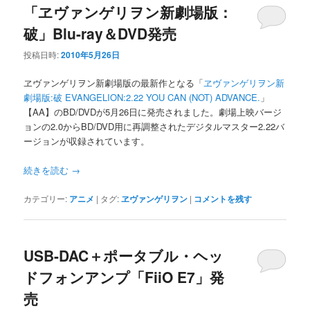
「ヱヴァンゲリヲン新劇場版：
破」Blu-ray＆DVD発売
投稿日時:
2010年5月26日
ヱヴァンゲリヲン新劇場版の最新作となる「
ヱヴァンゲリヲン新
劇場版:破 EVANGELION:2.22 YOU CAN (NOT) ADVANCE.
」
【AA】のBD/DVDが5月26日に発売されました。劇場上映バージ
ョンの2.0からBD/DVD用に再調整されたデジタルマスター2.22バ
ージョンが収録されています。
続きを読む
→
カテゴリー:
アニメ
|
タグ:
ヱヴァンゲリヲン
|
コメントを残す
USB-DAC＋ポータブル・ヘッ
ドフォンアンプ「FiiO E7」発
売