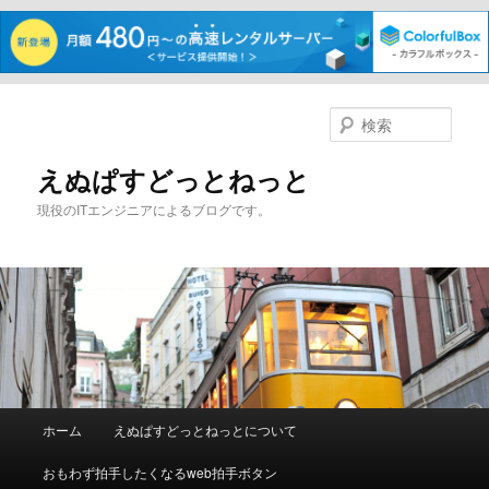
メ
サ
イ
ブ
検
ン
コ
索
コ
ン
えぬぱすどっとねっと
ン
テ
現役のITエンジニアによるブログです。
テ
ン
ン
ツ
ツ
へ
へ
移
移
動
動
メ
ホーム
えぬぱすどっとねっとについて
イ
ン
おもわず拍手したくなるweb拍手ボタン
メ