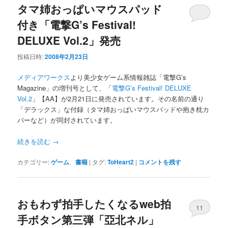
タマ姉おっぱいマウスパッド
付き「電撃G’s Festival!
DELUXE Vol.2」発売
投稿日時:
2008年2月23日
メディアワークス
より美少女ゲーム系情報雑誌「電撃G’s
Magazine」の増刊号として、「
電撃G’s Festival! DELUXE
Vol.2
」【AA】が2月21日に発売されています。その名前の通り
「デラックス」な付録（タマ姉おっぱいマウスパッドや抱き枕カ
バーなど）が同封されています。
続きを読む
→
カテゴリー:
ゲーム
、
書籍
|
タグ:
ToHeart2
|
コメントを残す
おもわず拍手したくなるweb拍
11
手ボタン第三弾「亞北ネル」