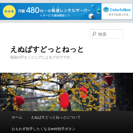
メ
サ
イ
ブ
検
ン
コ
索
コ
ン
えぬぱすどっとねっと
ン
テ
現役のITエンジニアによるブログです。
テ
ン
ン
ツ
ツ
へ
へ
移
移
動
動
メ
ホーム
えぬぱすどっとねっとについて
イ
ン
おもわず拍手したくなるweb拍手ボタン
メ