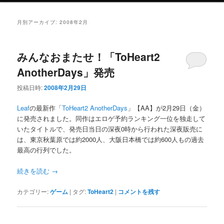
ニ
ュ
月別アーカイブ:
2008年2月
ー
みんなおまたせ！「ToHeart2
AnotherDays」発売
投稿日時:
2008年2月29日
Leaf
の最新作「
ToHeart2 AnotherDays
」【AA】が2月29日（金）
に発売されました。同作はエロゲ予約ランキング一位を独走して
いたタイトルで、発売日当日の深夜0時から行われた深夜販売に
は、東京秋葉原では約2000人、大阪日本橋では約600人もの過去
最高の行列でした。
続きを読む
→
カテゴリー:
ゲーム
|
タグ:
ToHeart2
|
コメントを残す