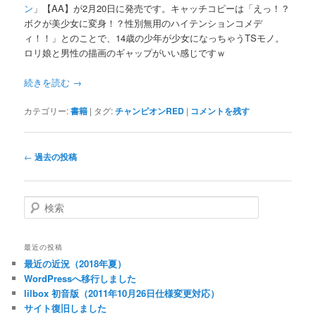
ン
」【AA】が2月20日に発売です。キャッチコピーは「えっ！？
ボクが美少女に変身！？性別無用のハイテンションコメデ
ィ！！」とのことで、14歳の少年が少女になっちゃうTSモノ。
ロリ娘と男性の描画のギャップがいい感じですｗ
続きを読む
→
カテゴリー:
書籍
|
タグ:
チャンピオンRED
|
コメントを残す
投
←
過去の投稿
稿
ナ
ビ
検
ゲ
索
ー
シ
最近の投稿
ョ
最近の近況（2018年夏）
ン
WordPressへ移行しました
lilbox 初音版（2011年10月26日仕様変更対応）
サイト復旧しました