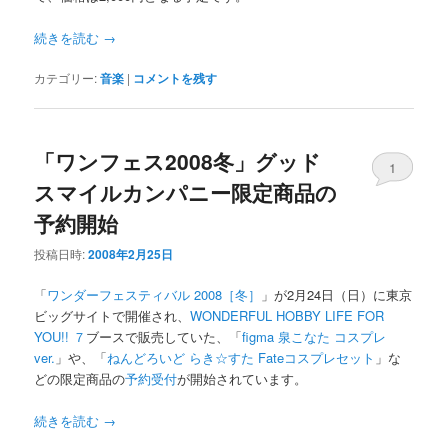
続きを読む
→
カテゴリー:
音楽
|
コメントを残す
「ワンフェス2008冬」グッド
1
スマイルカンパニー限定商品の
予約開始
投稿日時:
2008年2月25日
「
ワンダーフェスティバル 2008［冬］
」が2月24日（日）に東京
ビッグサイトで開催され、
WONDERFUL HOBBY LIFE FOR
YOU!! ７
ブースで販売していた、「
figma 泉こなた コスプレ
ver.
」や、「
ねんどろいど らき☆すた Fateコスプレセット
」な
どの限定商品の
予約受付
が開始されています。
続きを読む
→