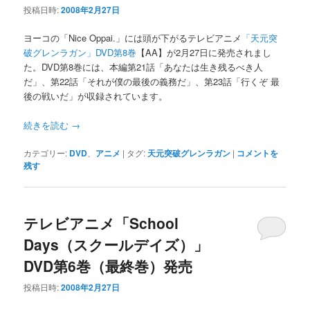
投稿日時:
2008年2月27日
ヨーコの「Nice Oppai.」には頭が下がるテレビアニメ
「天元突
破グレンラガン」DVD第8巻
【AA】が2月27日に発売されまし
た。DVD第8巻には、本編第21話「あなたは生き残るべき人
だ」、第22話「それが僕の最後の義務だ」、第23話「行くぞ 最
後の戦いだ」が収録されています。
続きを読む
→
カテゴリー:
DVD
、
アニメ
|
タグ:
天元突破グレンラガン
|
コメントを
残す
テレビアニメ「School
Days（スクールデイズ）」
DVD第6巻（最終巻）発売
投稿日時:
2008年2月27日