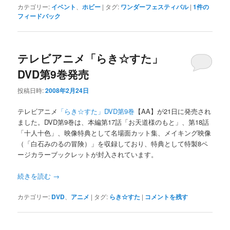
カテゴリー:
イベント
、
ホビー
|
タグ:
ワンダーフェスティバル
|
1
件の
フィードバック
テレビアニメ「らき☆すた」
DVD第9巻発売
投稿日時:
2008年2月24日
テレビアニメ
「らき☆すた」DVD第9巻
【AA】が21日に発売され
ました。DVD第9巻は、本編第17話「お天道様のもと」、第18話
「十人十色」、映像特典として名場面カット集、メイキング映像
（「白石みのるの冒険）」を収録しており、特典として特製8ペ
ージカラーブックレットが封入されています。
続きを読む
→
カテゴリー:
DVD
、
アニメ
|
タグ:
らき☆すた
|
コメントを残す