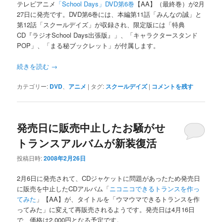
テレビアニメ
「School Days」DVD第6巻
【AA】（最終巻）が2月
27日に発売です。DVD第6巻には、本編第11話「みんなの誠」と
第12話「スクールデイズ」が収録され、限定版には「特典
CD『ラジオSchool Days出張版』」、「キャラクタースタンド
POP」、「まる秘ブックレット」が付属します。
続きを読む
→
カテゴリー:
DVD
、
アニメ
|
タグ:
スクールデイズ
|
コメントを残す
発売日に販売中止したお騒がせ
トランスアルバムが新装復活
投稿日時:
2008年2月26日
2月6日に発売されて、CDジャケットに問題があったため発売日
に販売を中止したCDアルバム「
ニコニコできるトランスを作っ
てみた
」【AA】が、タイトルを「ウマウマできるトランスを作
ってみた」に変えて再販売されるようです。発売日は4月16日
で、価格は2,000円となる予定です。