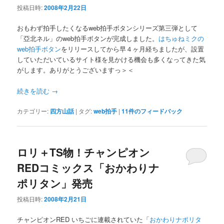
投稿日時:
2008年2月22日
おもわず拍手したくなるweb拍手ボタンシリーズ第三弾として
「亞北ネル」のweb拍手ボタンが完成しました。
はちゅねミクの
web拍手ボタン
をリリースしてから早４ヶ月経ちましたが、設置
していただいているサイト様を見かける機会も多くなってきた気
がします。ありがとうございますっ＞＜
続きを読む
→
カテゴリー:
四方山話
|
タグ:
web拍手
|
11
件のフィードバック
ロリ＋TS物！チャンピオン
REDコミックス「おかわりナ
ポリタン」発売
投稿日時:
2008年2月21日
チャンピオンRED いちごに連載されていた「
おかわりナポリタ