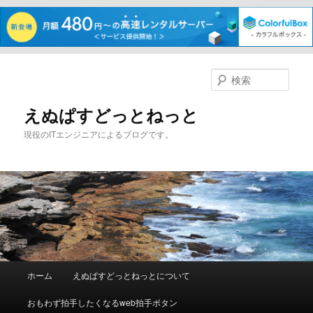
メ
サ
イ
ブ
検
ン
コ
索
コ
ン
えぬぱすどっとねっと
ン
テ
現役のITエンジニアによるブログです。
テ
ン
ン
ツ
ツ
へ
へ
移
移
動
動
メ
ホーム
えぬぱすどっとねっとについて
イ
ン
おもわず拍手したくなるweb拍手ボタン
メ