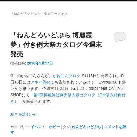
ニ
ュ
「
ねんどろいどぷち
」タグアーカイブ
ー
「ねんどろいどぷち 博麗霊
夢」付き例大祭カタログ今週末
発売
投稿日時:
2010年1月17日
Giftのかねごんさんが、
かねごんブログ
で1月8日に発表され、昨
日16日には
アキバBlog
でも告知されているので、ご存知の方も多
いかと思います。今週末1月22日（金）21：00頃にGift ONLINE
SHOPにて「
第7回博麗神社例大祭入場カタログ（Gift購入特典付
き）
」が販売されます。
続きを読む
→
カテゴリー:
イベント
、
ホビー
|
タグ:
ねんどろいどぷち
|
コメントを残
す