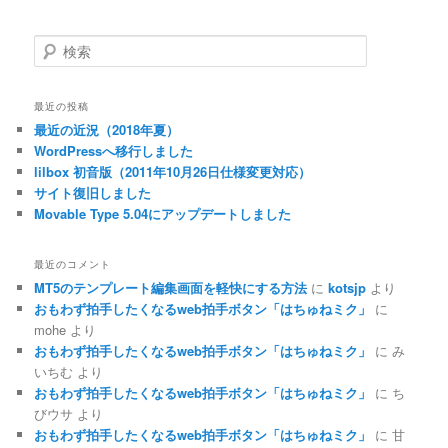
検
索
最近の投稿
最近の近況（2018年夏）
WordPressへ移行しました
lilbox 初音版（2011年10月26日仕様変更対応）
サイト復旧しました
Movable Type 5.04にアップデートしました
最近のコメント
MT5のテンプレート編集画面を軽快にする方法
に
kotsjp
より
おもわず拍手したくなるweb拍手ボタン「はちゅねミク」
に
mohe
より
おもわず拍手したくなるweb拍手ボタン「はちゅねミク」
に
み
いちむ
より
おもわず拍手したくなるweb拍手ボタン「はちゅねミク」
に
ち
びウサ
より
おもわず拍手したくなるweb拍手ボタン「はちゅねミク」
に
甘