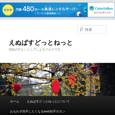
メ
サ
イ
ブ
検
ン
コ
索
コ
ン
えぬぱすどっとねっと
ン
テ
現役のITエンジニアによるブログです。
テ
ン
ン
ツ
ツ
へ
へ
移
移
動
動
メ
ホーム
えぬぱすどっとねっとについて
イ
ン
おもわず拍手したくなるweb拍手ボタン
メ