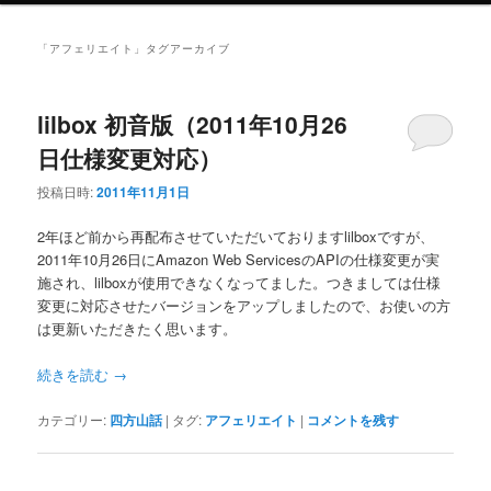
ニ
ュ
「
アフェリエイト
」タグアーカイブ
ー
lilbox 初音版（2011年10月26
日仕様変更対応）
投稿日時:
2011年11月1日
2年ほど前から再配布させていただいておりますlilboxですが、
2011年10月26日にAmazon Web ServicesのAPIの仕様変更が実
施され、lilboxが使用できなくなってました。つきましては仕様
変更に対応させたバージョンをアップしましたので、お使いの方
は更新いただきたく思います。
続きを読む
→
カテゴリー:
四方山話
|
タグ:
アフェリエイト
|
コメントを残す