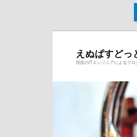
メ
サ
イ
ブ
ン
コ
えぬぱすどっ
コ
ン
ン
テ
現役のITエンジニアによるブロ
テ
ン
ン
ツ
ツ
へ
へ
移
移
動
動