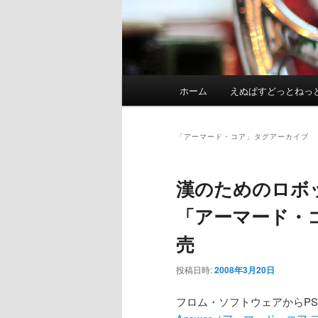
メ
ホーム
えぬぱすどっとねっ
イ
ン
メ
「
アーマード・コア
」タグアーカイブ
ニ
ュ
漢のためのロボ
ー
「アーマード・
売
投稿日時:
2008年3月20日
フロム・ソフトウェアからPS3