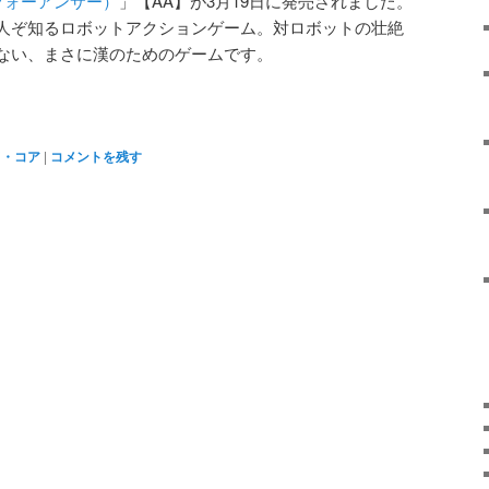
 フォーアンサー）
」【AA】が3月19日に発売されました。
人ぞ知るロボットアクションゲーム。対ロボットの壮絶
ない、まさに漢のためのゲームです。
ド・コア
|
コメントを残す