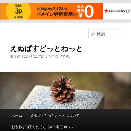
メ
サ
イ
ブ
検
ン
コ
索
コ
ン
えぬぱすどっとねっと
ン
テ
現役のITエンジニアによるブログです。
テ
ン
ン
ツ
ツ
へ
へ
移
移
動
動
メ
ホーム
えぬぱすどっとねっとについて
イ
ン
おもわず拍手したくなるweb拍手ボタン
メ