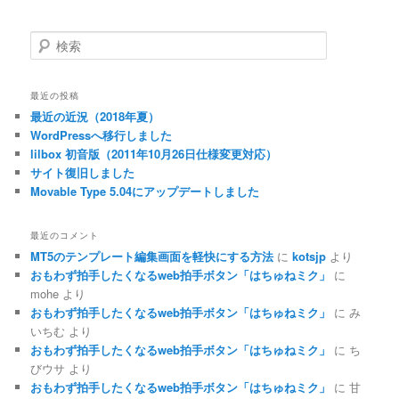
検
索
最近の投稿
最近の近況（2018年夏）
WordPressへ移行しました
lilbox 初音版（2011年10月26日仕様変更対応）
サイト復旧しました
Movable Type 5.04にアップデートしました
最近のコメント
MT5のテンプレート編集画面を軽快にする方法
に
kotsjp
より
おもわず拍手したくなるweb拍手ボタン「はちゅねミク」
に
mohe
より
おもわず拍手したくなるweb拍手ボタン「はちゅねミク」
に
み
いちむ
より
おもわず拍手したくなるweb拍手ボタン「はちゅねミク」
に
ち
びウサ
より
おもわず拍手したくなるweb拍手ボタン「はちゅねミク」
に
甘