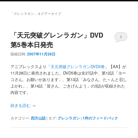
ニ
ュ
「
グレンラガン
」タグアーカイブ
ー
「天元突破グレンラガン」DVD
1
第5巻本日発売
投稿日時:
2007年11月28日
アニプレックスより「
天元突破グレンラガンDVD5巻
」【AA】が
11月28日に発売されました。DVD5巻は全27話中、第12話「ヨー
コさん、お願いがあります」、第13話「みなさん、た～んと召し
上がれ」、第14話「皆さん、ごきげんよう」の3話が収録された
内容です。
続きを読む
→
カテゴリー:
四方山話
|
タグ:
グレンラガン
|
1
件のフィードバック