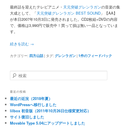
最終話を迎えたテレビアニメ・
天元突破グレンラガン
の音楽の集
大成として、「
天元突破グレンラガン BEST SOUND
」【AA】
が本日2007年10月3日に発売されました。CD2枚組+DVDの内容
で、価格は3,990円で販売中！買って損は無い一品となっていま
す。
続きを読む
→
カテゴリー:
四方山話
|
タグ:
グレンラガン
|
1
件のフィードバック
検
索
最近の投稿
最近の近況（2018年夏）
WordPressへ移行しました
lilbox 初音版（2011年10月26日仕様変更対応）
サイト復旧しました
Movable Type 5.04にアップデートしました