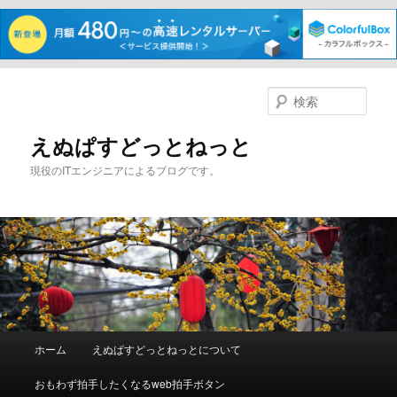
メ
サ
イ
ブ
検
ン
コ
索
コ
ン
えぬぱすどっとねっと
ン
テ
現役のITエンジニアによるブログです。
テ
ン
ン
ツ
ツ
へ
へ
移
移
動
動
メ
ホーム
えぬぱすどっとねっとについて
イ
ン
おもわず拍手したくなるweb拍手ボタン
メ