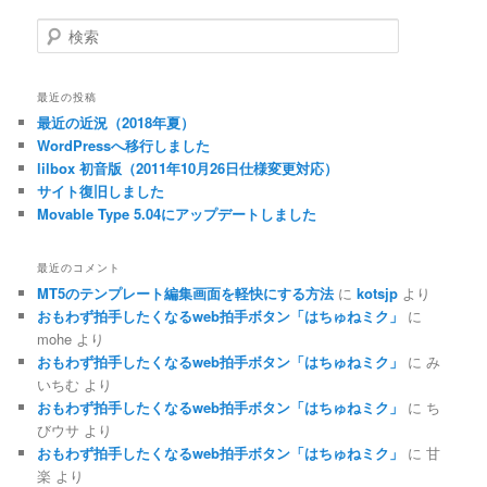
検
索
最近の投稿
最近の近況（2018年夏）
WordPressへ移行しました
lilbox 初音版（2011年10月26日仕様変更対応）
サイト復旧しました
Movable Type 5.04にアップデートしました
最近のコメント
MT5のテンプレート編集画面を軽快にする方法
に
kotsjp
より
おもわず拍手したくなるweb拍手ボタン「はちゅねミク」
に
mohe
より
おもわず拍手したくなるweb拍手ボタン「はちゅねミク」
に
み
いちむ
より
おもわず拍手したくなるweb拍手ボタン「はちゅねミク」
に
ち
びウサ
より
おもわず拍手したくなるweb拍手ボタン「はちゅねミク」
に
甘
楽
より