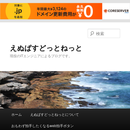
メ
サ
イ
ブ
検
ン
コ
索
コ
ン
えぬぱすどっとねっと
ン
テ
現役のITエンジニアによるブログです。
テ
ン
ン
ツ
ツ
へ
へ
移
移
動
動
メ
ホーム
えぬぱすどっとねっとについて
イ
ン
おもわず拍手したくなるweb拍手ボタン
メ