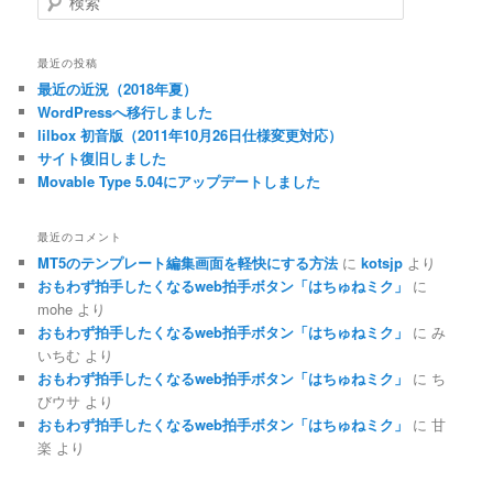
索
最近の投稿
最近の近況（2018年夏）
WordPressへ移行しました
lilbox 初音版（2011年10月26日仕様変更対応）
サイト復旧しました
Movable Type 5.04にアップデートしました
最近のコメント
MT5のテンプレート編集画面を軽快にする方法
に
kotsjp
より
おもわず拍手したくなるweb拍手ボタン「はちゅねミク」
に
mohe
より
おもわず拍手したくなるweb拍手ボタン「はちゅねミク」
に
み
いちむ
より
おもわず拍手したくなるweb拍手ボタン「はちゅねミク」
に
ち
びウサ
より
おもわず拍手したくなるweb拍手ボタン「はちゅねミク」
に
甘
楽
より