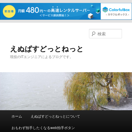
メ
サ
イ
ブ
検
ン
コ
索
コ
ン
えぬぱすどっとねっと
ン
テ
現役のITエンジニアによるブログです。
テ
ン
ン
ツ
ツ
へ
へ
移
移
動
動
メ
ホーム
えぬぱすどっとねっとについて
イ
ン
おもわず拍手したくなるweb拍手ボタン
メ