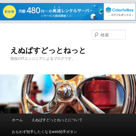
メ
サ
イ
ブ
検
ン
コ
索
コ
ン
えぬぱすどっとねっと
ン
テ
現役のITエンジニアによるブログです。
テ
ン
ン
ツ
ツ
へ
へ
移
移
動
動
メ
ホーム
えぬぱすどっとねっとについて
イ
ン
おもわず拍手したくなるweb拍手ボタン
メ