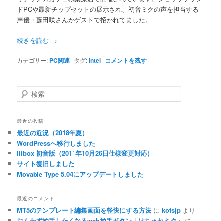
ドPCや最新チップセットの展示され、初音ミクの声を担当する
声優・藤田咲さんがゲストで招かれてました。
続きを読む
→
カテゴリー:
PC関連
|
タグ:
Intel
|
コメントを残す
検
索
最近の投稿
最近の近況（2018年夏）
WordPressへ移行しました
lilbox 初音版（2011年10月26日仕様変更対応）
サイト復旧しました
Movable Type 5.04にアップデートしました
最近のコメント
MT5のテンプレート編集画面を軽快にする方法
に
kotsjp
より
おもわず拍手したくなるweb拍手ボタン「はちゅねミク」
に