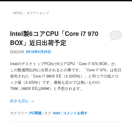
ニ
ュ
「
INTEL
」タグアーカイブ
ー
Intel製6コアCPU「Core i7 970
BOX」近日出荷予定
投稿日時:
2010年4月20日
IntelのデスクトップPC向け6コアCPU「Core i7 970 BOX」が、
この数週間以内に出荷されるとの事です。「Core i7 970」は先日
発売された「Core i7 980X EE（3.33GHz）」と同コアの低クロ
ック版（3.2GHz）です。価格も定かでは無いものの、
799€（980X EEは899€）と予想されます。
続きを読む
→
カテゴリー:
PC関連
|
タグ:
Intel
|
コメントを残す