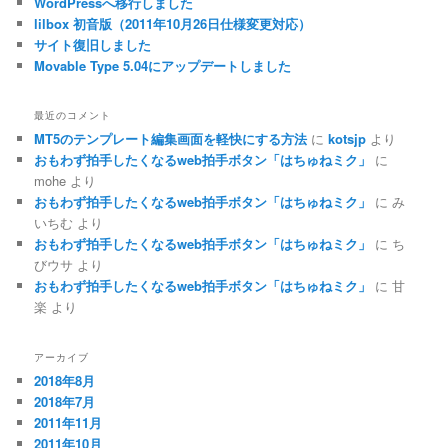
WordPressへ移行しました
lilbox 初音版（2011年10月26日仕様変更対応）
サイト復旧しました
Movable Type 5.04にアップデートしました
最近のコメント
MT5のテンプレート編集画面を軽快にする方法
に
kotsjp
より
おもわず拍手したくなるweb拍手ボタン「はちゅねミク」
に
mohe
より
おもわず拍手したくなるweb拍手ボタン「はちゅねミク」
に
み
いちむ
より
おもわず拍手したくなるweb拍手ボタン「はちゅねミク」
に
ち
びウサ
より
おもわず拍手したくなるweb拍手ボタン「はちゅねミク」
に
甘
楽
より
アーカイブ
2018年8月
2018年7月
2011年11月
2011年10月