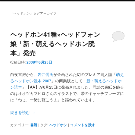
ニ
ュ
「
ヘッドホン
」タグアーカイブ
ー
ヘッドホン41種×ヘッドフォン
娘「新・萌えるヘッドホン読
本」発売
投稿日時:
2008年6月25日
白夜書房から、
岩井喬氏
が企画された幻のプレミア同人誌「
萌え
るヘッドホン読本 2007
」の商業版として「
新・萌えるヘッドホ
ン読本
」【AA】が6月25日に発売されました。同誌の表紙を飾る
のはオオツカマヒロさんのイラストで、帯のキャッチフレーズに
は「ねぇ、一緒に聴こうよ」と謳われています。
続きを読む
→
カテゴリー:
書籍
|
タグ:
ヘッドホン
|
コメントを残す