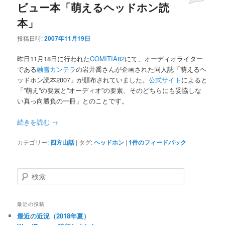
ビュー本「萌えるヘッドホン読
本」
投稿日時:
2007年11月19日
昨日11月18日に行われた
COMITIA82
にて、オーディオライター
である
融雪カンテラ
の岩井喬さんが企画された同人誌「萌えるヘ
ッドホン読本2007」が頒布されていました。
公式サイト
によると
「”萌え”の要素と”オーディオ”の要素、そのどちらにも妥協しな
い真っ向勝負の一冊」とのことです。
続きを読む
→
カテゴリー:
四方山話
|
タグ:
ヘッドホン
|
1
件のフィードバック
検
索
最近の投稿
最近の近況（2018年夏）