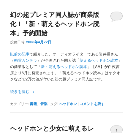
幻の超プレミア同人誌が商業版
化！「新・萌えるヘッドホン読
本」予約開始
投稿日時:
2008年4月22日
以前の記事
で紹介した、オーディオライターである岩井喬さん
（
融雪カンテラ
）が企画された同人誌「
萌えるヘッドホン読本
」
の商業版として「
新・萌えるヘッドホン読本
」【AA】が白夜書
房より6月に発売されます。「萌えるヘッドホン読本」はヤクオ
クなどで2万の値が付いた幻の超プレミア同人誌です。
続きを読む
→
カテゴリー:
書籍
、
音楽
|
タグ:
ヘッドホン
|
コメントを残す
ヘッドホンと少女に萌えるレ
1