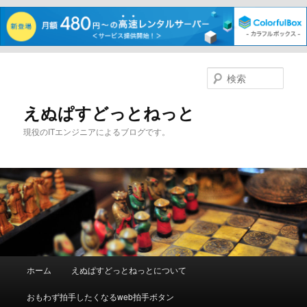
メ
サ
イ
ブ
検
ン
コ
索
コ
ン
えぬぱすどっとねっと
ン
テ
現役のITエンジニアによるブログです。
テ
ン
ン
ツ
ツ
へ
へ
移
移
動
動
メ
ホーム
えぬぱすどっとねっとについて
イ
ン
おもわず拍手したくなるweb拍手ボタン
メ