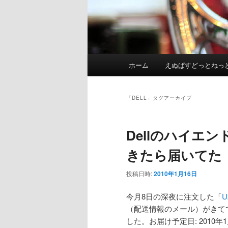
メ
ホーム
えぬぱすどっとねっ
イ
ン
メ
「
DELL
」タグアーカイブ
ニ
ュ
Dellのハイエン
ー
きたら届いてた
投稿日時:
2010年1月16日
今月8日の深夜に注文した「
U
（配送情報のメール）がきて
した。お届け予定日: 2010