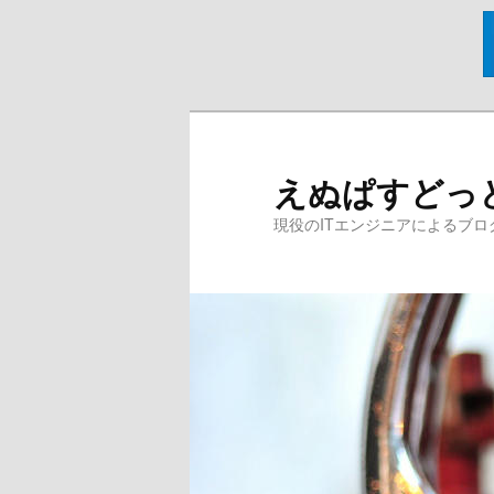
メ
サ
イ
ブ
ン
コ
えぬぱすどっ
コ
ン
ン
テ
現役のITエンジニアによるブロ
テ
ン
ン
ツ
ツ
へ
へ
移
移
動
動