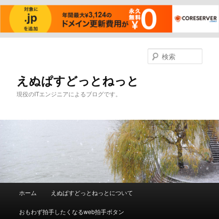
メ
サ
イ
ブ
検
ン
コ
索
コ
ン
えぬぱすどっとねっと
ン
テ
現役のITエンジニアによるブログです。
テ
ン
ン
ツ
ツ
へ
へ
移
移
動
動
メ
ホーム
えぬぱすどっとねっとについて
イ
ン
おもわず拍手したくなるweb拍手ボタン
メ