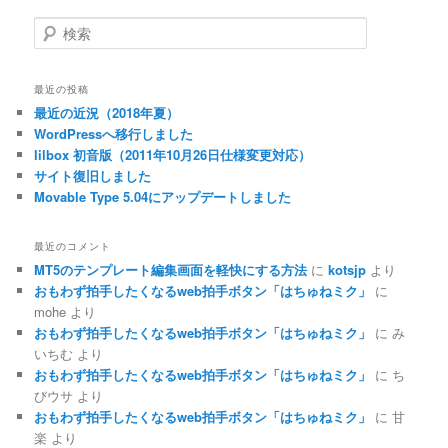
検
索
最近の投稿
最近の近況（2018年夏）
WordPressへ移行しました
lilbox 初音版（2011年10月26日仕様変更対応）
サイト復旧しました
Movable Type 5.04にアップデートしました
最近のコメント
MT5のテンプレート編集画面を軽快にする方法
に
kotsjp
より
おもわず拍手したくなるweb拍手ボタン「はちゅねミク」
に
mohe
より
おもわず拍手したくなるweb拍手ボタン「はちゅねミク」
に
み
いちむ
より
おもわず拍手したくなるweb拍手ボタン「はちゅねミク」
に
ち
びウサ
より
おもわず拍手したくなるweb拍手ボタン「はちゅねミク」
に
甘
楽
より