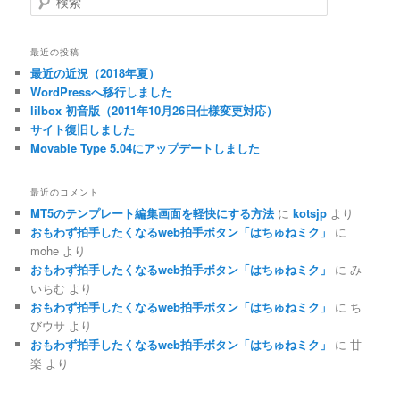
索
最近の投稿
最近の近況（2018年夏）
WordPressへ移行しました
lilbox 初音版（2011年10月26日仕様変更対応）
サイト復旧しました
Movable Type 5.04にアップデートしました
最近のコメント
MT5のテンプレート編集画面を軽快にする方法
に
kotsjp
より
おもわず拍手したくなるweb拍手ボタン「はちゅねミク」
に
mohe
より
おもわず拍手したくなるweb拍手ボタン「はちゅねミク」
に
み
いちむ
より
おもわず拍手したくなるweb拍手ボタン「はちゅねミク」
に
ち
びウサ
より
おもわず拍手したくなるweb拍手ボタン「はちゅねミク」
に
甘
楽
より