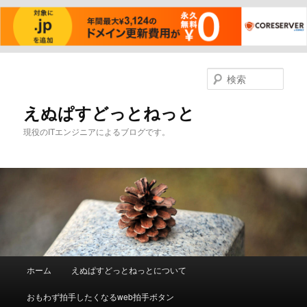
メ
サ
イ
ブ
検
ン
コ
索
コ
ン
えぬぱすどっとねっと
ン
テ
現役のITエンジニアによるブログです。
テ
ン
ン
ツ
ツ
へ
へ
移
移
動
動
メ
ホーム
えぬぱすどっとねっとについて
イ
ン
おもわず拍手したくなるweb拍手ボタン
メ