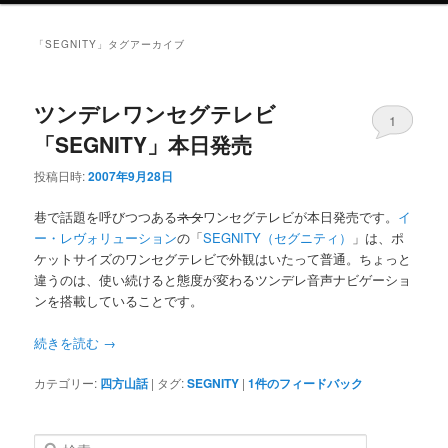
ニ
ュ
「
SEGNITY
」タグアーカイブ
ー
ツンデレワンセグテレビ
1
「SEGNITY」本日発売
投稿日時:
2007年9月28日
巷で話題を呼びつつある
ネタ
ワンセグテレビが本日発売です。
イ
ー・レヴォリューション
の「
SEGNITY（セグニティ）
」は、ポ
ケットサイズのワンセグテレビで外観はいたって普通。ちょっと
違うのは、使い続けると態度が変わるツンデレ音声ナビゲーショ
ンを搭載していることです。
続きを読む
→
カテゴリー:
四方山話
|
タグ:
SEGNITY
|
1
件のフィードバック
検