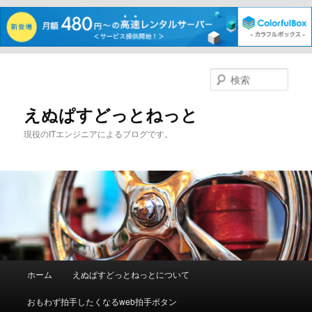
メ
サ
イ
ブ
検
ン
コ
索
コ
ン
えぬぱすどっとねっと
ン
テ
現役のITエンジニアによるブログです。
テ
ン
ン
ツ
ツ
へ
へ
移
移
動
動
メ
ホーム
えぬぱすどっとねっとについて
イ
ン
おもわず拍手したくなるweb拍手ボタン
メ