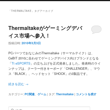
ニ
ュ
「
THERMALTAKE
」タグアーカイブ
ー
Thermaltakeがゲーミングデバ
イス市場へ参入！
投稿日時:
2010年3月3日
PCパーツでおなじみのThermaltake（サーマルテイク）は、
CeBIT 2010に合わせてゲーミングデバイス向けブランドとなる
「
Tt eSPORTS
」の立ち上げを正式発表しました。発表時のライ
ンナップは、クーラー付きキーボード「CHALLENGER」、マウ
ス「BLACK」、ヘッドセット「SHOCK」の3製品です。
続きを読む
→
カテゴリー:
PC関連
、
ゲーム
|
タグ:
Thermaltake
|
コメントを残す
検