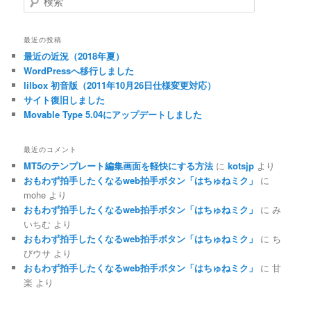
索
最近の投稿
最近の近況（2018年夏）
WordPressへ移行しました
lilbox 初音版（2011年10月26日仕様変更対応）
サイト復旧しました
Movable Type 5.04にアップデートしました
最近のコメント
MT5のテンプレート編集画面を軽快にする方法
に
kotsjp
より
おもわず拍手したくなるweb拍手ボタン「はちゅねミク」
に
mohe
より
おもわず拍手したくなるweb拍手ボタン「はちゅねミク」
に
み
いちむ
より
おもわず拍手したくなるweb拍手ボタン「はちゅねミク」
に
ち
びウサ
より
おもわず拍手したくなるweb拍手ボタン「はちゅねミク」
に
甘
楽
より