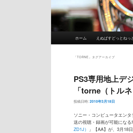
メ
ホーム
えぬぱすどっとねっ
イ
ン
メ
「
TORNE
」タグアーカイブ
ニ
ュ
PS3専用地上デ
ー
「torne（トル
投稿日時:
2010年3月18日
ソニー・コンピュータエンタテ
送の視聴・録画が可能になる
ZD1J）
」【AA】が、3月18