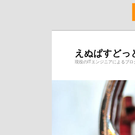
メ
サ
イ
ブ
ン
コ
えぬぱすどっ
コ
ン
ン
テ
現役のITエンジニアによるブロ
テ
ン
ン
ツ
ツ
へ
へ
移
移
動
動