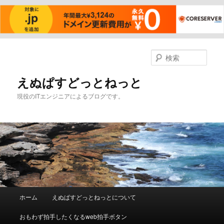
メ
サ
イ
ブ
検
ン
コ
索
コ
ン
えぬぱすどっとねっと
ン
テ
現役のITエンジニアによるブログです。
テ
ン
ン
ツ
ツ
へ
へ
移
移
動
動
メ
ホーム
えぬぱすどっとねっとについて
イ
ン
おもわず拍手したくなるweb拍手ボタン
メ