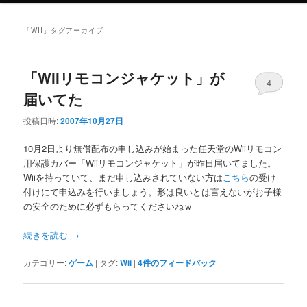
ニ
ュ
「
WII
」タグアーカイブ
ー
「Wiiリモコンジャケット」が
4
届いてた
投稿日時:
2007年10月27日
10月2日より無償配布の申し込みが始まった任天堂のWiiリモコン
用保護カバー「Wiiリモコンジャケット」が昨日届いてました。
Wiiを持っていて、まだ申し込みされていない方は
こちら
の受け
付けにて申込みを行いましょう。形は良いとは言えないがお子様
の安全のために必ずもらってくださいねｗ
続きを読む
→
カテゴリー:
ゲーム
|
タグ:
Wii
|
4
件のフィードバック