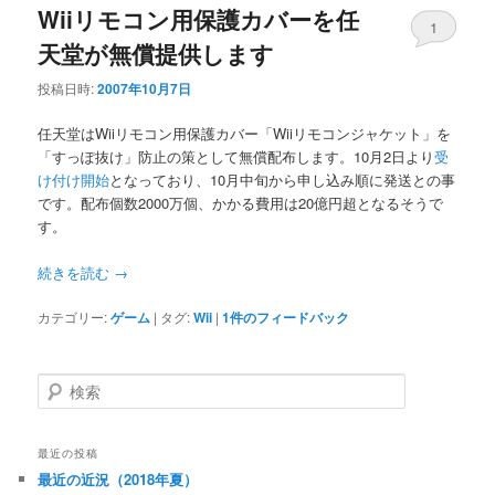
Wiiリモコン用保護カバーを任
1
天堂が無償提供します
投稿日時:
2007年10月7日
任天堂はWiiリモコン用保護カバー「Wiiリモコンジャケット」を
「すっぽ抜け」防止の策として無償配布します。10月2日より
受
け付け開始
となっており、10月中旬から申し込み順に発送との事
です。配布個数2000万個、かかる費用は20億円超となるそうで
す。
続きを読む
→
カテゴリー:
ゲーム
|
タグ:
Wii
|
1
件のフィードバック
検
索
最近の投稿
最近の近況（2018年夏）