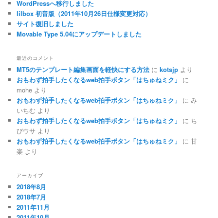
WordPressへ移行しました
lilbox 初音版（2011年10月26日仕様変更対応）
サイト復旧しました
Movable Type 5.04にアップデートしました
最近のコメント
MT5のテンプレート編集画面を軽快にする方法
に
kotsjp
より
おもわず拍手したくなるweb拍手ボタン「はちゅねミク」
に
mohe
より
おもわず拍手したくなるweb拍手ボタン「はちゅねミク」
に
み
いちむ
より
おもわず拍手したくなるweb拍手ボタン「はちゅねミク」
に
ち
びウサ
より
おもわず拍手したくなるweb拍手ボタン「はちゅねミク」
に
甘
楽
より
アーカイブ
2018年8月
2018年7月
2011年11月
2011年10月