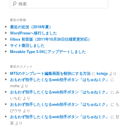
検
索
最近の投稿
最近の近況（2018年夏）
WordPressへ移行しました
lilbox 初音版（2011年10月26日仕様変更対応）
サイト復旧しました
Movable Type 5.04にアップデートしました
最近のコメント
MT5のテンプレート編集画面を軽快にする方法
に
kotsjp
より
おもわず拍手したくなるweb拍手ボタン「はちゅねミク」
に
mohe
より
おもわず拍手したくなるweb拍手ボタン「はちゅねミク」
に
み
いちむ
より
おもわず拍手したくなるweb拍手ボタン「はちゅねミク」
に
ち
びウサ
より
おもわず拍手したくなるweb拍手ボタン「はちゅねミク」
に
甘
楽
より