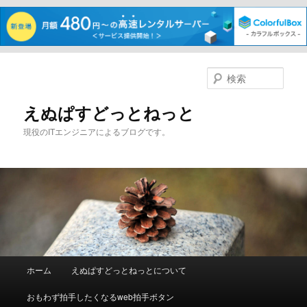
メ
サ
イ
ブ
検
ン
コ
索
コ
ン
えぬぱすどっとねっと
ン
テ
現役のITエンジニアによるブログです。
テ
ン
ン
ツ
ツ
へ
へ
移
移
動
動
メ
ホーム
えぬぱすどっとねっとについて
イ
ン
おもわず拍手したくなるweb拍手ボタン
メ