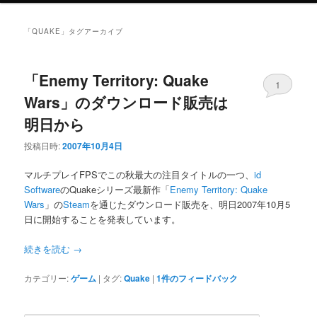
ニ
ュ
「
QUAKE
」タグアーカイブ
ー
「Enemy Territory: Quake
1
Wars」のダウンロード販売は
明日から
投稿日時:
2007年10月4日
マルチプレイFPSでこの秋最大の注目タイトルの一つ、
id
Software
のQuakeシリーズ最新作「
Enemy Territory: Quake
Wars
」の
Steam
を通じたダウンロード販売を、明日2007年10月5
日に開始することを発表しています。
続きを読む
→
カテゴリー:
ゲーム
|
タグ:
Quake
|
1
件のフィードバック